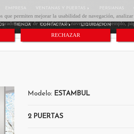
EMPRESA
VENTANAS Y PUERTAS
PERSIANAS
ros que permiten mejorar la usabilidad de navegación, analiza
aborado a partir de tus hábitos de navegación (por ejemplo, pá
OS
TIENDA
CONTACTAR
LIQUIDACION
RECHAZAR
Modelo:
ESTAMBUL
2 PUERTAS