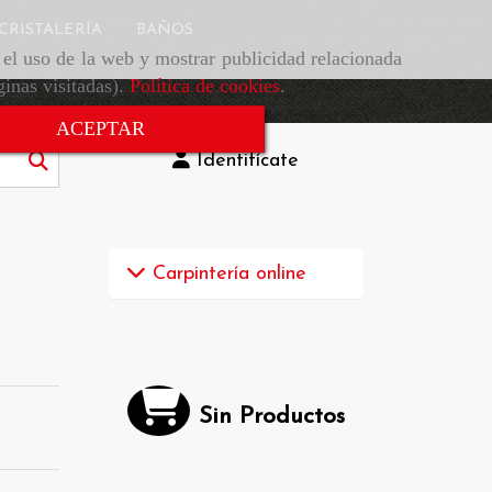
CRISTALERÍA
BAÑOS
r el uso de la web y mostrar publicidad relacionada
ginas visitadas).
Política de cookies
.
ACEPTAR
Identifícate
Carpintería online
Sin Productos